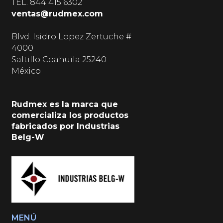
TEL.
844 415 6302
ventas@rudmex.com
Blvd. Isidro Lopez Zertuche #
4000
Saltillo Coahuila 25240
México
Rudmex es la marca que
comercializa los productos
fabricados por Industrias
Belg-W
MENÚ