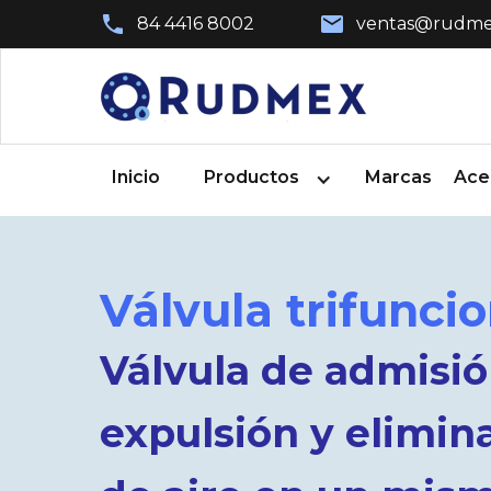
84 4416 8002
ventas@rudme
Inicio
Productos
Marcas
Ace
Válvula trifuncio
Válvula de admisió
expulsión y elimin