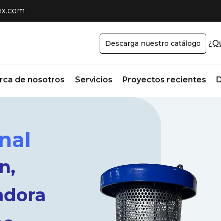
x.com
¿Qu
Descarga nuestro catálogo
rca de nosotros
Servicios
Proyectos recientes
D
nal
n,
adora