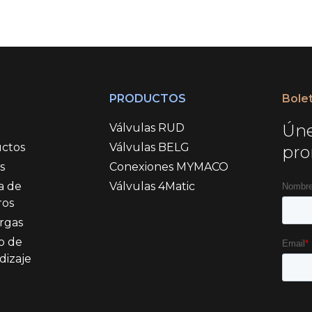
Ú
PRODUCTOS
Bole
Úne
Válvulas RUD
ctos
Válvulas BELG
pro
s
Conexiones MYMACO
a de
Válvulas 4Matic
ros
rgas
o de
dizaje