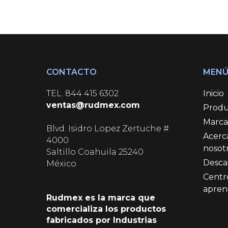
CONTACTO
MEN
TEL.
844 415 6302
Inicio
ventas@rudmex.com
Produ
Marca
Blvd. Isidro Lopez Zertuche #
Acerc
4000
nosot
Saltillo Coahuila 25240
Desca
México
Centr
apren
Rudmex es la marca que
comercializa los productos
fabricados por Industrias