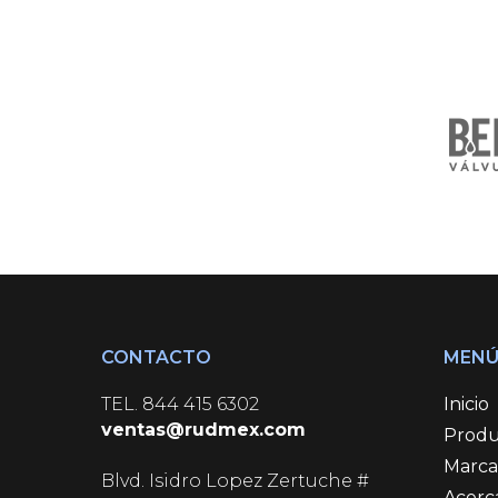
CONTACTO
MEN
TEL.
844 415 6302
Inicio
ventas@rudmex.com
Produ
Marca
Blvd. Isidro Lopez Zertuche #
Acerc