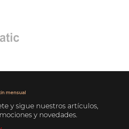
tín mensual
te y sigue nuestros artículos,
mociones y novedades.