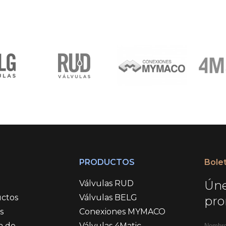
Ú
PRODUCTOS
Bole
Úne
Válvulas RUD
ctos
Válvulas BELG
pro
s
Conexiones MYMACO
a de
Válvulas 4Matic