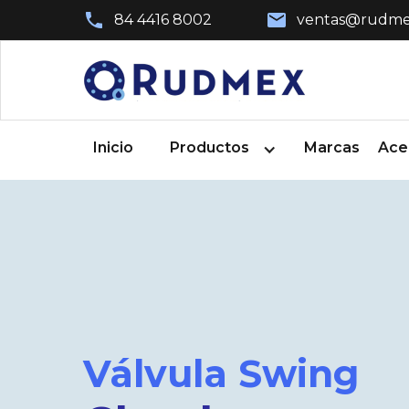
84 4416 8002
ventas@rudme
Inicio
Productos
Marcas
Ace
Válvula Swing